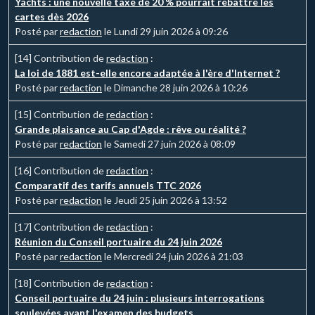
Yachts : une nouvelle taxe de 20 % pourrait rebattre les
cartes dès 2026
Posté par
redaction
le Lundi 29 juin 2026 à 09:26
[14]
Contribution de
redaction
:
La loi de 1881 est-elle encore adaptée à l'ère d'Internet ?
Posté par
redaction
le Dimanche 28 juin 2026 à 10:26
[15]
Contribution de
redaction
:
Grande plaisance au Cap d'Agde : rêve ou réalité ?
Posté par
redaction
le Samedi 27 juin 2026 à 08:09
[16]
Contribution de
redaction
:
Comparatif des tarifs annuels TTC 2026
Posté par
redaction
le Jeudi 25 juin 2026 à 13:52
[17]
Contribution de
redaction
:
Réunion du Conseil portuaire du 24 juin 2026
Posté par
redaction
le Mercredi 24 juin 2026 à 21:03
[18]
Contribution de
redaction
:
Conseil portuaire du 24 juin : plusieurs interrogations
soulevées avant l'examen des budgets