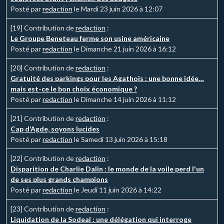
Posté par
redaction
le Mardi 23 juin 2026 à 12:07
[19]
Contribution de
redaction
:
Le Groupe Beneteau ferme son usine américaine
Posté par
redaction
le Dimanche 21 juin 2026 à 16:12
[20]
Contribution de
redaction
:
Gratuité des parkings pour les Agathois : une bonne idée…
mais est-ce le bon choix économique ?
Posté par
redaction
le Dimanche 14 juin 2026 à 11:12
[21]
Contribution de
redaction
:
Cap d’Agde, soyons lucides
Posté par
redaction
le Samedi 13 juin 2026 à 15:18
[22]
Contribution de
redaction
:
Disparition de Charlie Dalin : le monde de la voile perd l'un
de ses plus grands champions
Posté par
redaction
le Jeudi 11 juin 2026 à 14:22
[23]
Contribution de
redaction
:
Liquidation de la Sodeal : une délégation qui interroge