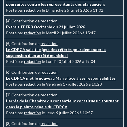
poursuites contre les représentants des plaisanciers
Posté par
redaction
le Dimanche 26 juillet 2026 à 11:02
[4]
Contribution de
redaction
:
Extrait JT FR3 Occitanie du 21 juillet 2026
Posté par
redaction
le Mardi 21 juillet 2026 à 15:47
[5]
Contribution de
redaction
:
Le CDPCA saisit le juge des référés pour demander la
suspension d'un arrêté municipal
Posté par
redaction
le Lundi 20 juillet 2026 à 19:04
[6]
Contribution de
redaction
:
Le CDPCA met le nouveau Maire face à ses responsabilités
Posté par
redaction
le Vendredi 17 juillet 2026 à 10:20
[7]
Contribution de
redaction
:
L'arrêt de la Chambre du contentieux constitue un tournant
dans la plainte pénale du CDPCA
Posté par
redaction
le Jeudi 9 juillet 2026 à 10:57
[8]
Contribution de
redaction
: