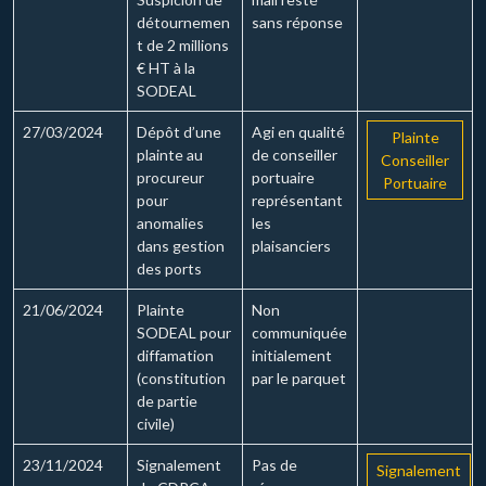
détournemen
sans réponse
t de 2 millions
€ HT à la
SODEAL
27/03/2024
Dépôt d’une
Agi en qualité
Plainte
plainte au
de conseiller
Conseiller
procureur
portuaire
Portuaire
pour
représentant
anomalies
les
dans gestion
plaisanciers
des ports
21/06/2024
Plainte
Non
SODEAL pour
communiquée
diffamation
initialement
(constitution
par le parquet
de partie
civile)
23/11/2024
Signalement
Pas de
Signalement