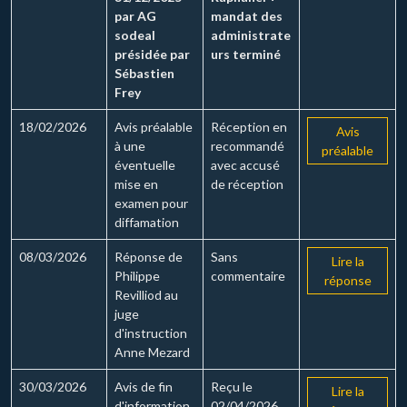
par AG
mandat des
sodeal
administrate
présidée par
urs terminé
Sébastien
Frey
18/02/2026
Avis préalable
Réception en
Avis
à une
recommandé
préalable
éventuelle
avec accusé
mise en
de réception
examen pour
diffamation
08/03/2026
Réponse de
Sans
Lire la
Philippe
commentaire
réponse
Revilliod au
juge
d'instruction
Anne Mezard
30/03/2026
Avis de fin
Reçu le
Lire la
d'information
02/04/2026