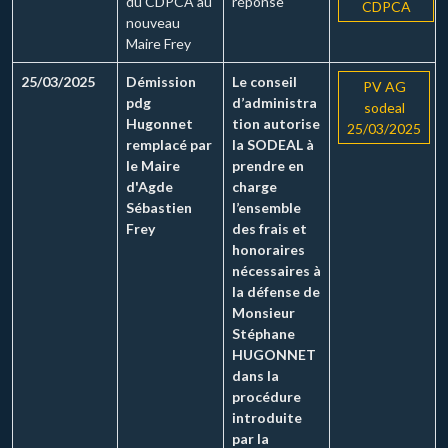
du CDPCA au
réponse
CDPCA
nouveau
Maire Frey
25/03/2025
Démission
Le conseil
PV AG
pdg
d’administra
sodeal
Hugonnet
tion autorise
25/03/2025
remplacé par
la SODEAL à
le Maire
prendre en
d'Agde
charge
Sébastien
l’ensemble
Frey
des frais et
honoraires
nécessaires à
la défense de
Monsieur
Stéphane
HUGONNET
dans la
procédure
introduite
par la