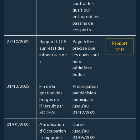
contrat les
quais qui
entourent les
bassins de
ces ports.
27/10/2022
Rapport EGIS
Page 6 il est
Rapport
sur l'état des
précisé que
EGIS
infrastructure
les quais sont
s
hors
périmètre
Sodeal
31/12/2022
Fin de la
Prolongation
gestion des
par décision
berges de
municipale
l’Hérault par
jusqu’au
SODEAL
31/12/2022
01/01/2023
Autorisation
Durée
d’Occupation
jusqu’au
Temporaire
31/05/2025