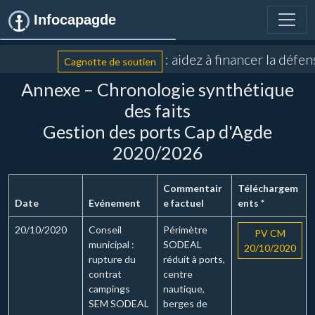
Infocapagde
: aidez à financer la défen
Cagnotte de soutien
Annexe – Chronologie synthétique
des faits
Gestion des ports Cap d'Agde
2020/2026
Commentair
Téléchargem
Date
Evénement
e factuel
ents *
20/10/2020
Conseil
Périmètre
PV CM
municipal :
SODEAL
20/10/2020
rupture du
réduit à ports,
contrat
centre
campings
nautique,
SEM SODEAL
berges de