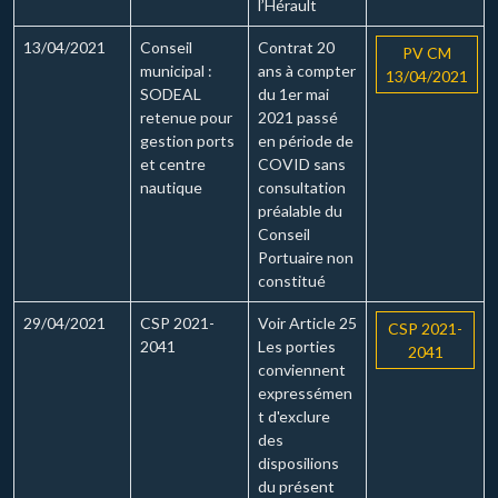
l’Hérault
13/04/2021
Conseil
Contrat 20
PV CM
municipal :
ans à compter
13/04/2021
SODEAL
du 1er mai
retenue pour
2021 passé
gestion ports
en période de
et centre
COVID sans
nautique
consultation
préalable du
Conseil
Portuaire non
constitué
29/04/2021
CSP 2021-
Voir Article 25
CSP 2021-
2041
Les porties
2041
conviennent
expressémen
t d'exclure
des
disposilions
du présent