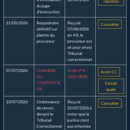
réponse
du juge
d'instruction
31/03/2026
Requisitoire
Reçu le
Consulter
définitif sur
07/04/2026
plainte du
en AR, le
procureur
procureur est
ok pour envoi
Tribunal
correctionnel
07/07/2026
CHAMBRE
Arrêt n° S-
Arrêt CC
DU
2026-0858
CONTENTIE
Extrait
UX
quais
10/07/2026
Ordonnance
Reçu le
Consulter
de renvoi
25/07/2026 à
devant le
noter que la
Tribunal
justice n'est
Correctionnel
pas informée