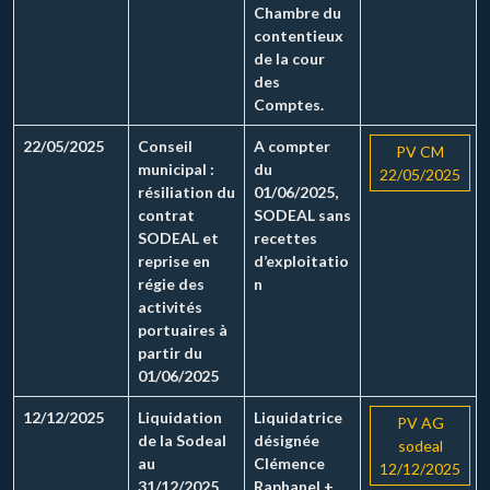
Chambre du
contentieux
de la cour
des
Comptes.
22/05/2025
Conseil
A compter
PV CM
municipal :
du
22/05/2025
résiliation du
01/06/2025,
contrat
SODEAL sans
SODEAL et
recettes
reprise en
d’exploitatio
régie des
n
activités
portuaires à
partir du
01/06/2025
12/12/2025
Liquidation
Liquidatrice
PV AG
de la Sodeal
désignée
sodeal
au
Clémence
12/12/2025
31/12/2025
Raphanel +