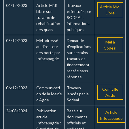
04/12/2023
Article Midi
Travaux
Article Midi
Libre sur
effectués par
Libre
travaux de
SODEAL,
réhabilitation
informations
des quais
publiques
05/12/2023
Mèl adressé
Demande
Mèl à
au directeur
d’explications
Sodeal
des ports par
sur certains
Infocapagde
travaux et
financement,
restée sans
réponse
06/12/2023
Communicati
Travaux
Com ville
on de la Mairie
lancés par la
Agde
d'Agde
Sodeal
24/03/2024
Publication
Basé sur
Article
article
documents
Infocapagde
Infocapagde :
officiels et
Suspicion de
mail resté