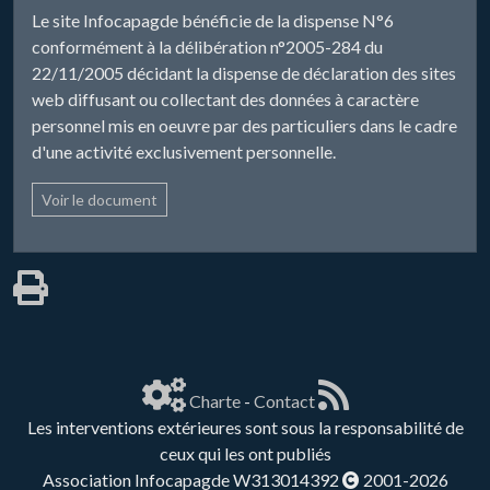
Le site Infocapagde bénéficie de la dispense N°6
conformément à la délibération n°2005-284 du
22/11/2005 décidant la dispense de déclaration des sites
web diffusant ou collectant des données à caractère
personnel mis en oeuvre par des particuliers dans le cadre
d'une activité exclusivement personnelle.
Voir le document
Charte
-
Contact
Les interventions extérieures sont sous la responsabilité de
ceux qui les ont publiés
Association Infocapagde W313014392
2001-2026