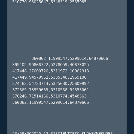
510770.93025647,5348319.2565985 

        360862.11999547,5299614.64870666 
395105.90866722,5278059.40673025 
417448.27600726,5311972.10062913 
417449.94579962,5335340.1965108 
374163.54733714,5325630.25609992 
372665.73959669,5310568.54653061 
370246.71514166,5310774.4548363 
360862.11999547,5299614.64870666 

23:59:002025-12-31SCIENTIFIC_SURVEYMESURES 