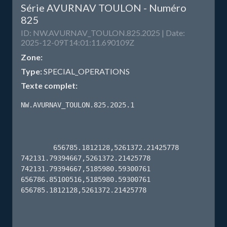
Série AVURNAV TOULON - Numéro
825
ID: NW.AVURNAV_TOULON.825.2025 | Date:
2025-12-09T14:01:11.690109Z
Zone:
Type:
SPECIAL_OPERATIONS
Texte complet:
NW.AVURNAV_TOULON.825.2025.1

        656785.1812128,5261372.21425778 
742131.79394667,5261372.21425778 
742131.79394667,5185980.59300761 
656786.85100516,5185980.59300761 
656785.1812128,5261372.21425778 
