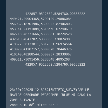
        422857.9512362,5284760.00688222 
449421.29904365,5299129.29886084 
456962.18701986,5309022.82406803 
453141.24151084,5318556.07240619 
442718.48331666,5333681.18224528 
432619.4641702,5333338.73082498 
419577.00133811,5317801.96974564 
413979.41287157,5309820.78446376 
410140.40288544,5300037.28339967 
409511.73091456,5288848.4895208 

        422857.9512362,5284760.00688222 

23:59:002025-12-31SCIENTIFIC_SURVEYPAR LE 
NAVIRE OFFSHORE PERFORMER (BLUE M) DANS LA 
ZONE SUIVANTE :

zone A010 délimitée par :
