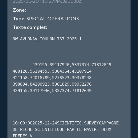
2025-11-20T13:27:44.381130Z
Zone:
Type:
SPECIAL_OPERATIONS
Texte complet:
NW.AVURNAV_TOULON.767.2025.1

        439155.39117946,5337374.71812649 
460120.56194553,5304364.43107914 
421158.74016789,5276523.30378248 
398894.84200923,5301829.99932276 
439155.39117946,5337374.71812649 

16:00:002025-12-24SCIENTIFIC_SURVEYCAMPAGNE 
DE PECHE SCIENTIFIQUE PAR LE NAVIRE DEUX 
FRERES V
