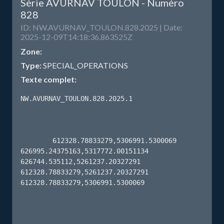
Série AVURNAV TOULON - Numéro
828
ID: NW.AVURNAV_TOULON.828.2025 | Date:
2025-12-09T14:18:36.863525Z
Zone:
Type:
SPECIAL_OPERATIONS
Texte complet:
NW.AVURNAV_TOULON.828.2025.1

        612328.78833279,5306991.5300069 
626995.24375163,5317772.00151134 
626744.535112,5261237.20327291 
612328.78833279,5261237.20327291 
612328.78833279,5306991.5300069 
