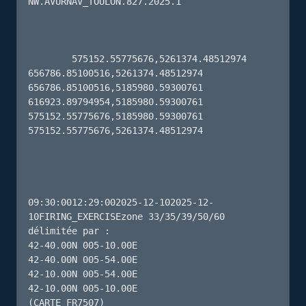
NW.AVURNAV_TOULON.827.2025.1

        575152.55775676,5261374.48512974 
656786.85100516,5261374.48512974 
656786.85100516,5185980.59300761 
616923.89794954,5185980.59300761 
575152.55775676,5185980.59300761 
575152.55775676,5261374.48512974 

09:30:0012:29:002025-12-102025-12-
10FIRING_EXERCISEzone 33/35/39/50/60 
délimitée par : 

42-40.00N 005-10.00E

42-40.00N 005-54.00E

42-10.00N 005-54.00E

42-10.00N 005-10.00E

(CARTE FR7507)
