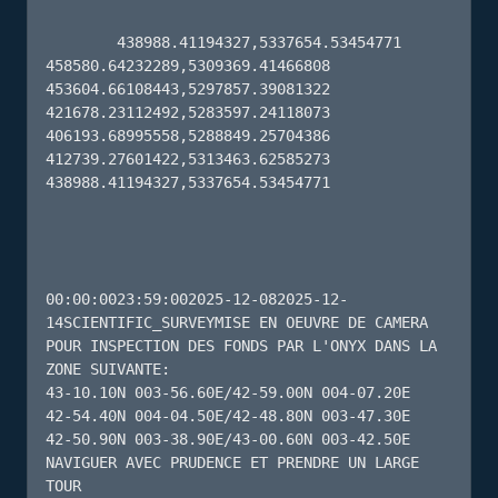
        438988.41194327,5337654.53454771 
458580.64232289,5309369.41466808 
453604.66108443,5297857.39081322 
421678.23112492,5283597.24118073 
406193.68995558,5288849.25704386 
412739.27601422,5313463.62585273 
438988.41194327,5337654.53454771 

00:00:0023:59:002025-12-082025-12-
14SCIENTIFIC_SURVEYMISE EN OEUVRE DE CAMERA 
POUR INSPECTION DES FONDS PAR L'ONYX DANS LA 
ZONE SUIVANTE:

43-10.10N 003-56.60E/42-59.00N 004-07.20E

42-54.40N 004-04.50E/42-48.80N 003-47.30E

42-50.90N 003-38.90E/43-00.60N 003-42.50E

NAVIGUER AVEC PRUDENCE ET PRENDRE UN LARGE 
TOUR