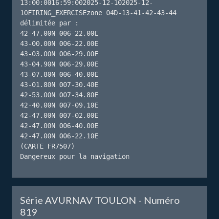
13:00:0016:59:002025-12-102025-12-
10FIRING_EXERCISEzone 04D-13-41-42-43-44 
délimitée par : 

42-47.00N 006-22.00E

43-00.00N 006-22.00E

43-03.00N 006-29.00E

43-04.90N 006-29.00E

43-07.80N 006-40.00E

43-01.80N 007-30.40E

42-53.00N 007-34.80E

42-40.00N 007-09.10E

42-47.00N 007-02.00E

42-47.00N 006-40.00E

42-47.00N 006-22.10E

(CARTE FR7507)

Dangereux pour la navigation
Série AVURNAV TOULON - Numéro
819