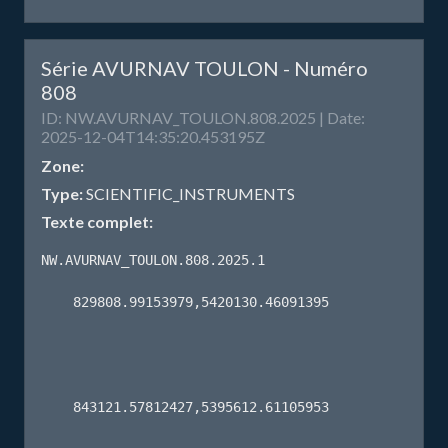
Série AVURNAV TOULON - Numéro
808
ID: NW.AVURNAV_TOULON.808.2025 | Date:
2025-12-04T14:35:20.453195Z
Zone:
Type:
SCIENTIFIC_INSTRUMENTS
Texte complet:
NW.AVURNAV_TOULON.808.2025.1

    829808.99153979,5420130.46091395 

    843121.57812427,5395612.61105953 
