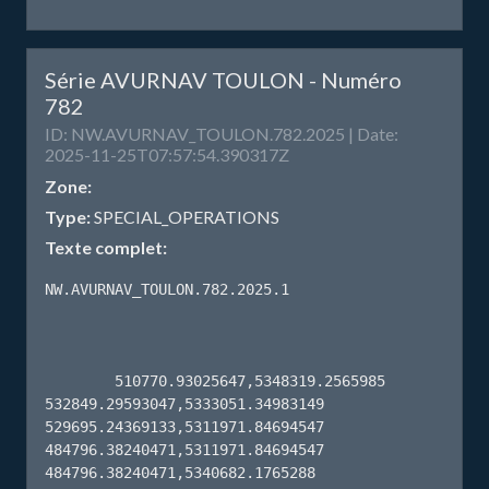
Série AVURNAV TOULON - Numéro
782
ID: NW.AVURNAV_TOULON.782.2025 | Date:
2025-11-25T07:57:54.390317Z
Zone:
Type:
SPECIAL_OPERATIONS
Texte complet:
NW.AVURNAV_TOULON.782.2025.1

        510770.93025647,5348319.2565985 
532849.29593047,5333051.34983149 
529695.24369133,5311971.84694547 
484796.38240471,5311971.84694547 
484796.38240471,5340682.1765288 