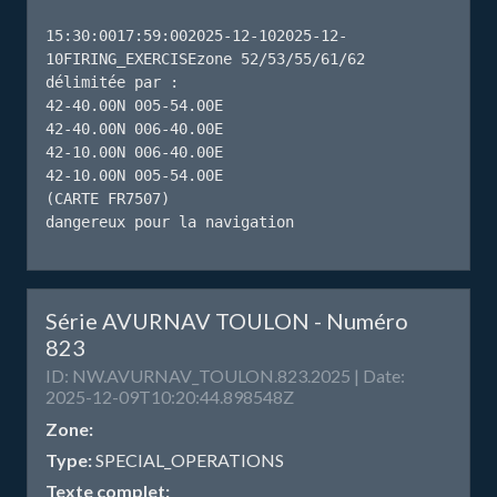
15:30:0017:59:002025-12-102025-12-
10FIRING_EXERCISEzone 52/53/55/61/62 
délimitée par : 

42-40.00N 005-54.00E

42-40.00N 006-40.00E

42-10.00N 006-40.00E

42-10.00N 005-54.00E

(CARTE FR7507)

dangereux pour la navigation
Série AVURNAV TOULON - Numéro
823
ID: NW.AVURNAV_TOULON.823.2025 | Date:
2025-12-09T10:20:44.898548Z
Zone:
Type:
SPECIAL_OPERATIONS
Texte complet: