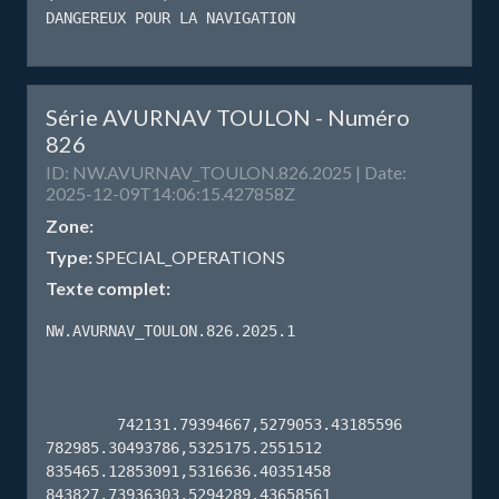
DANGEREUX POUR LA NAVIGATION
Série AVURNAV TOULON - Numéro
826
ID: NW.AVURNAV_TOULON.826.2025 | Date:
2025-12-09T14:06:15.427858Z
Zone:
Type:
SPECIAL_OPERATIONS
Texte complet:
NW.AVURNAV_TOULON.826.2025.1

        742131.79394667,5279053.43185596 
782985.30493786,5325175.2551512 
835465.12853091,5316636.40351458 
843827.73936303,5294289.43658561 