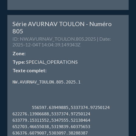
Série AVURNAV TOULON - Numéro
805
ID: NW.AVURNAV_TOULON.805.2025 | Date:
2025-12-04T14:04:39.149343Z
Zone:
Type:
SPECIAL_OPERATIONS
Texte complet:
NW.AVURNAV_TOULON.805.2025.1

        556597.63949885,5337374.97250124 
622276.13906688,5337374.97250124 
633779.15311552,5347555.52138464 
652703.46655038,5319839.60375653 
636376.6079007,5303097.38288387 