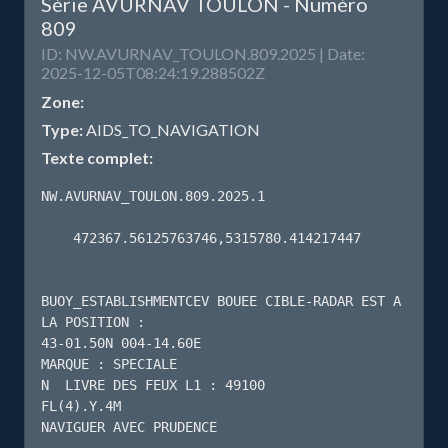
Série AVURNAV TOULON - Numéro
809
ID: NW.AVURNAV_TOULON.809.2025 | Date:
2025-12-05T08:24:19.288502Z
Zone:
Type:
AIDS_TO_NAVIGATION
Texte complet:
NW.AVURNAV_TOULON.809.2025.1

    472367.56125763746,5315780.414217447 

BUOY_ESTABLISHMENTCEV BOUEE CIBLE-RADAR EST A 
LA POSITION :

43-01.50N 004-14.60E

MARQUE : SPECIALE

N  LIVRE DES FEUX L1 : 49100

FL(4).Y.4M

NAVIGUER AVEC PRUDENCE