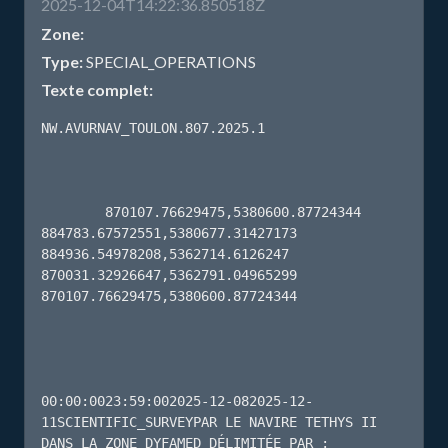
2025-12-04T14:22:36.850518Z
Zone:
Type:
SPECIAL_OPERATIONS
Texte complet:
NW.AVURNAV_TOULON.807.2025.1

        870107.76629475,5380600.87724344 
884783.67572551,5380677.31427173 
884936.54978208,5362714.6126247 
870031.32926647,5362791.04965299 
870107.76629475,5380600.87724344 

00:00:0023:59:002025-12-082025-12-
11SCIENTIFIC_SURVEYPAR LE NAVIRE TETHYS II

DANS LA ZONE DYFAMED DÉLIMITÉE PAR :
