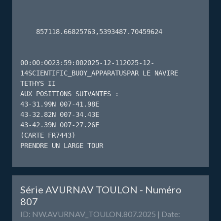
    857118.66825763,5393487.70459624 

00:00:0023:59:002025-12-112025-12-
14SCIENTIFIC_BUOY_APPARATUSPAR LE NAVIRE 
TETHYS II

AUX POSITIONS SUIVANTES :

43-31.99N 007-41.98E

43-32.82N 007-34.43E

43-42.39N 007-27.26E

(CARTE FR7443)

PRENDRE UN LARGE TOUR
Série AVURNAV TOULON - Numéro
807
ID: NW.AVURNAV_TOULON.807.2025 | Date: