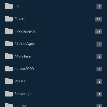
CRC
3
Divers
12
Infocapagde
11
Mairie Agde
7
Ministère
2
natura2000
3
Presse
1
Sauvetage
1
SHOM
7