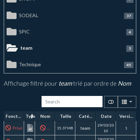
SODEAL
37
SPIC
4
team
3
Technique
45
Affichage filtré pour
team
trié par ordre de
Nom
Fonctions
Type
Nom
Taille
Catégorie
Date
Version
29/03/20
Privé
...
team
15.37 MB
1
tif
10
29/03/20