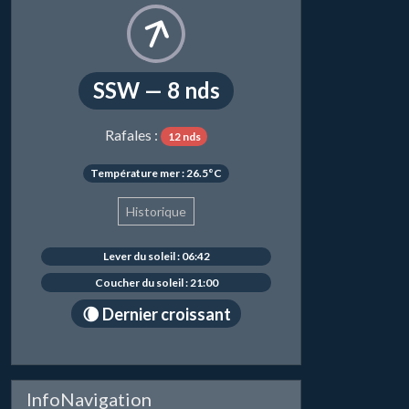
SSW — 8 nds
Rafales :
12 nds
Température mer : 26.5°C
Historique
Lever du soleil : 06:42
Coucher du soleil : 21:00
🌘 Dernier croissant
InfoNavigation