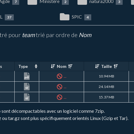
 Agde
Ministère
natura2000
7
2
3
L
SPIC
37
4
ltré pour
team
trié par ordre de
Nom
s
Type
Nom
Taille
é
...
10.94 MB
pdf
é
...
24.14 MB
tif
é
...
15.37 MB
tif
zip sont décompactables avec un logiciel comme 7zip.
gz ou tar.gz sont plus spécifiquement orientés Linux (Gzip et Tar).