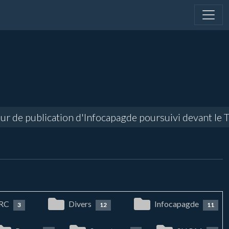
r de publication d'Infocapagde poursuivi devant le Tr
RC
Divers
Infocapagde
3
12
11