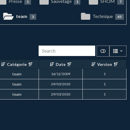
Presse
Sauvetage
SHOM
1
1
7
team
Technique
3
45
Catégorie
Date
Version
team
16/12/2009
1
team
29/03/2010
1
team
29/03/2010
1