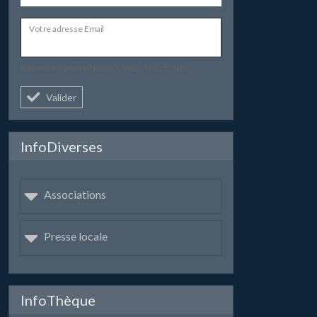
Votre adresse Email
Recevez par mail les nouveautés du site.
Valider
InfoDiverses
Associations
Presse locale
InfoThèque