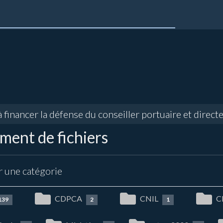
nancer la défense du conseiller portuaire et directeu
ent de fichiers
r une catégorie
CDPCA
CNIL
C
139
2
1