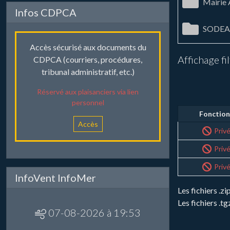
Mairie
Infos CDPCA
SODEA
Accès sécurisé aux documents du
Affichage fi
CDPCA (courriers, procédures,
tribunal administratif, etc.)
Réservé aux plaisanciers via lien
personnel
Fonction
Accès
Priv
Priv
Priv
InfoVent InfoMer
Les fichiers .
Les fichiers .t
07-08-2026 à 19:53