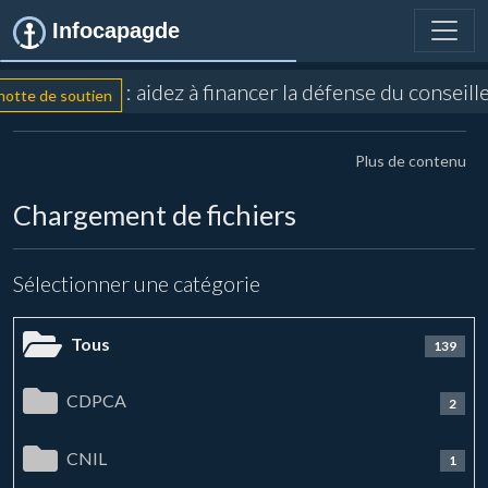
Infocapagde
: aidez à financer la défense du conseil
tte de soutien
Plus de contenu
Chargement de fichiers
Sélectionner une catégorie
Tous
139
CDPCA
2
CNIL
1