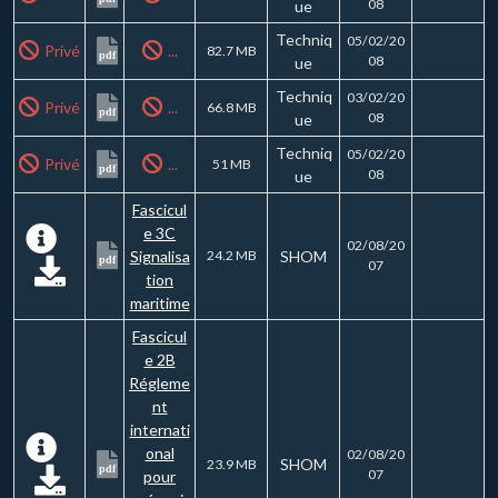
08
ue
Techniq
05/02/20
Privé
...
82.7 MB
pdf
08
ue
Techniq
03/02/20
Privé
...
66.8 MB
pdf
08
ue
Techniq
05/02/20
Privé
...
51 MB
pdf
08
ue
Fascicul
e 3C
02/08/20
Signalisa
24.2 MB
SHOM
pdf
07
tion
maritime
Fascicul
e 2B
Régleme
nt
internati
onal
02/08/20
SHOM
23.9 MB
pdf
07
pour