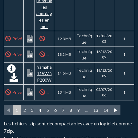
prévenir
les
abordag
es en
mer
Techniq
17/03/20
Privé
...
19.3 MB
1
pdf
05
ue
Techniq
16/12/20
Privé
...
18.2 MB
1
pdf
09
ue
Yamaha
Techniq
16/12/20
115W à
14.6 MB
1
pdf
09
ue
P200W
Techniq
05/07/20
Privé
...
13.4 MB
1
pdf
06
ue
◄
1
2
3
4
5
6
7
8
9
…
13
14
►
Les fichiers .zip sont décompactables avec un logiciel comme
7zip.