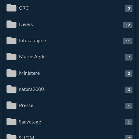
CRC
3
Divers
12
Infocapagde
11
Mairie Agde
7
Ministère
2
natura2000
3
Presse
1
Sauvetage
1
SHOM
7