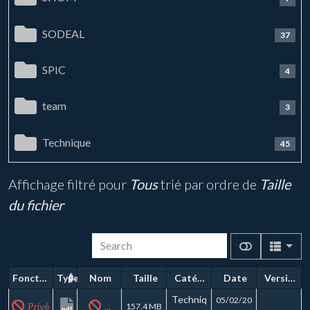
SODEAL
37
SPIC
4
team
3
Technique
45
Affichage filtré pour
Tous
trié par ordre de
Taille
du fichier
Fonctions
Type
Nom
Taille
Catégorie
Date
Version
Techniq
05/02/20
Privé
...
157.4 MB
pdf