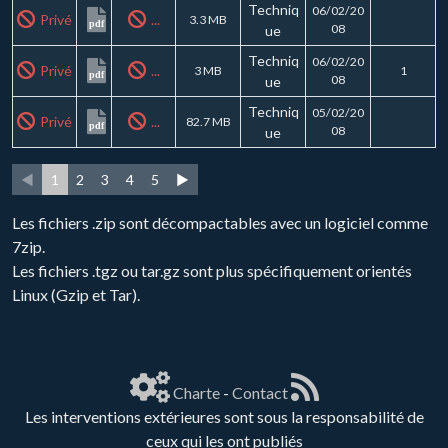
Techniq
06/02/20
Privé
...
3.3 MB
pdf
08
ue
Techniq
06/02/20
Privé
...
3 MB
1
pdf
08
ue
Techniq
05/02/20
Privé
...
82.7 MB
pdf
08
ue
◄
1
2
3
4
5
►
Les fichiers .zip sont décompactables avec un logiciel comme
7zip.
Les fichiers .tgz ou tar.gz sont plus spécifiquement orientés
Linux (Gzip et Tar).
Charte
-
Contact
Les interventions extérieures sont sous la responsabilité de
ceux qui les ont publiés