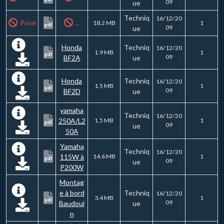
09
ue
Techniq
16/12/20
Privé
...
18.2 MB
1
pdf
09
ue
Honda
Techniq
16/12/20
1.9 MB
1
pdf
09
BF2A
ue
Honda
Techniq
16/12/20
1.5 MB
1
pdf
09
BF2D
ue
yamaha
Techniq
16/12/20
250A/L2
1.5 MB
1
pdf
09
ue
50A
Yamaha
Techniq
16/12/20
115W à
14.6 MB
1
pdf
09
ue
P200W
Montag
e à bord
Techniq
16/12/20
3.4 MB
1
pdf
09
Baudoui
ue
n