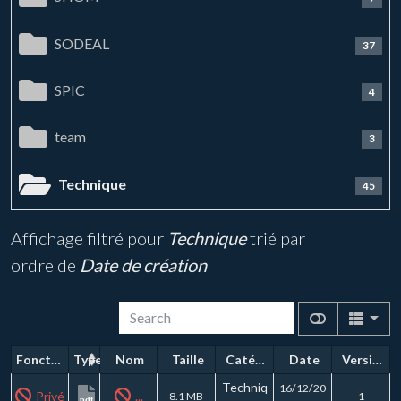
SODEAL
37
SPIC
4
team
3
Technique
45
Affichage filtré pour
Technique
trié par
ordre de
Date de création
Fonctions
Type
Nom
Taille
Catégorie
Date
Version
Techniq
16/12/20
Privé
...
8.1 MB
1
pdf