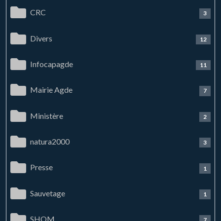
CRC
3
Divers
12
Infocapagde
11
Mairie Agde
7
Ministère
2
natura2000
3
Presse
1
Sauvetage
1
SHOM
7