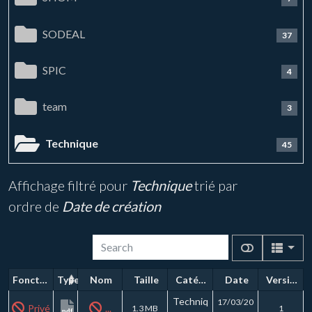
SODEAL
37
SPIC
4
team
3
Technique
45
Affichage filtré pour
Technique
trié par
ordre de
Date de création
Fonctions
Type
Nom
Taille
Catégorie
Date
Version
Techniq
17/03/20
Privé
...
1.3 MB
1
pdf