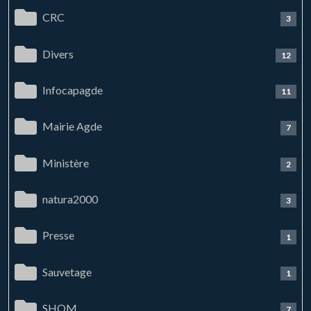
CRC
3
Divers
12
Infocapagde
11
Mairie Agde
7
Ministère
2
natura2000
3
Presse
1
Sauvetage
1
SHOM
7