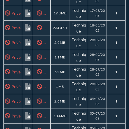
05
ue
Techniq
17/03/20
Privé
...
19.3 MB
1
pdf
05
ue
Techniq
18/03/20
Privé
...
234.4 KB
1
pdf
05
ue
Techniq
28/09/20
Privé
...
2.9 MB
1
pdf
05
ue
Techniq
28/09/20
Privé
...
1.1 MB
1
pdf
05
ue
Techniq
28/09/20
Privé
...
6.2 MB
1
pdf
05
ue
Techniq
28/09/20
Privé
...
1 MB
1
pdf
05
ue
Techniq
05/07/20
Privé
...
2.6 MB
1
pdf
06
ue
Techniq
05/07/20
Privé
...
13.4 MB
1
pdf
06
ue
Techniq
05/07/20