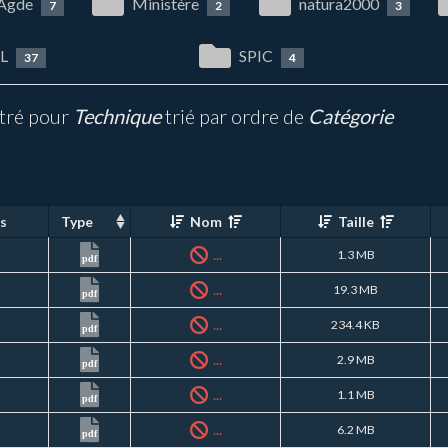
 Agde
Ministère
natura2000
7
2
3
L
SPIC
37
4
ltré pour
Technique
trié par ordre de
Catégorie
s
Type
Nom
Taille
é
...
1.3 MB
pdf
é
...
19.3 MB
pdf
é
...
234.4 KB
pdf
é
...
2.9 MB
pdf
é
...
1.1 MB
pdf
é
...
6.2 MB
pdf