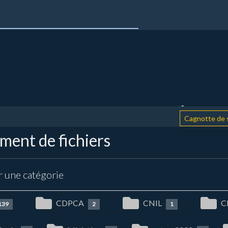
Cagnotte de soutie
ent de fichiers
r une catégorie
CDPCA
CNIL
C
139
2
1