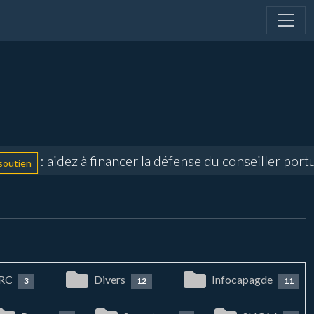
: aidez à financer la défense du conseiller portuai
n
RC
Divers
Infocapagde
3
12
11