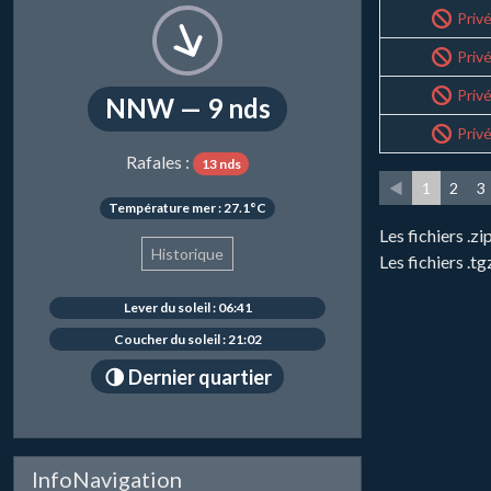
Priv
Priv
Priv
NNW — 9 nds
Priv
Rafales :
13 nds
◄
1
2
3
Température mer : 27.1°C
Les fichiers .
Historique
Les fichiers .t
Lever du soleil : 06:41
Coucher du soleil : 21:02
🌗 Dernier quartier
InfoNavigation