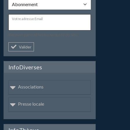
Votre adresse Email
Recevez par mail les nouveautés du site.
Valider
InfoDiverses
Associations
Presse locale
InfoThèque