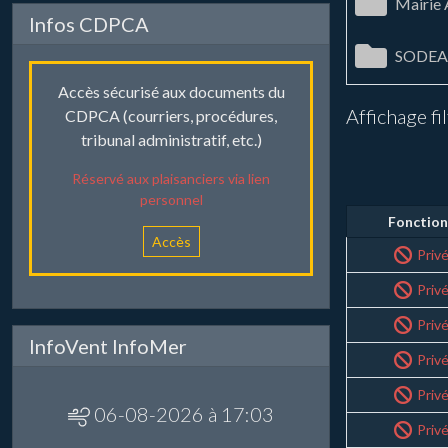
Mairie
Infos CDPCA
SODEA
Accès sécurisé aux documents du
Affichage fi
CDPCA (courriers, procédures,
tribunal administratif, etc.)
Réservé aux plaisanciers via lien
personnel
Fonction
Accès
Priv
Priv
Priv
InfoVent InfoMer
Priv
Priv
06-08-2026 à 17:03
Priv