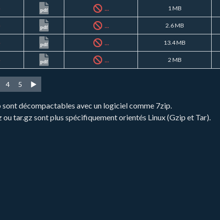
é
...
1 MB
pdf
é
...
2.6 MB
pdf
é
...
13.4 MB
pdf
é
...
2 MB
pdf
4
5
►
zip sont décompactables avec un logiciel comme 7zip.
gz ou tar.gz sont plus spécifiquement orientés Linux (Gzip et Tar).