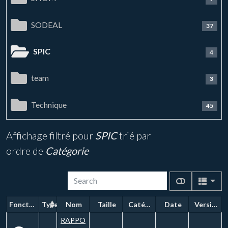
SODEAL
37
SPIC
4
team
3
Technique
45
Affichage filtré pour
SPIC
trié par
ordre de
Catégorie
Fonctions
Type
Nom
Taille
Catégorie
Date
Version
RAPPO