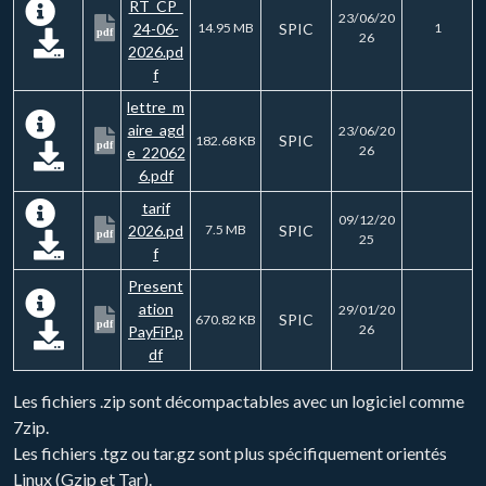
RT_CP_
23/06/20
24-06-
14.95 MB
SPIC
1
pdf
26
2026.pd
f
lettre_m
aire_agd
23/06/20
SPIC
182.68 KB
pdf
26
e_22062
6.pdf
tarif
09/12/20
2026.pd
7.5 MB
SPIC
pdf
25
f
Present
ation
29/01/20
SPIC
670.82 KB
pdf
26
PayFiP.p
df
Les fichiers .zip sont décompactables avec un logiciel comme
7zip.
Les fichiers .tgz ou tar.gz sont plus spécifiquement orientés
Linux (Gzip et Tar).