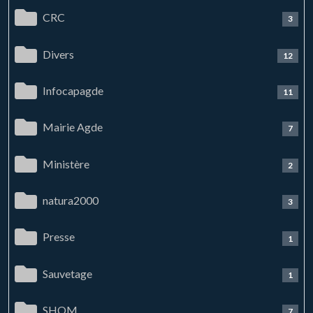
CRC
3
Divers
12
Infocapagde
11
Mairie Agde
7
Ministère
2
natura2000
3
Presse
1
Sauvetage
1
SHOM
7