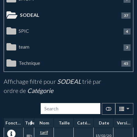
SODEAL
37
SPIC
4
team
3
Technique
45
Affichage filtré pour
SODEAL
trié par
ordre de
Catégorie
Fonctions
Type
Nom
Taille
Catégorie
Date
Version
tarif
15/02/20