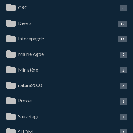
CRC
3
Divers
12
Infocapagde
11
Mairie Agde
7
Ministère
2
natura2000
3
Presse
1
Sauvetage
1
SHOM
7