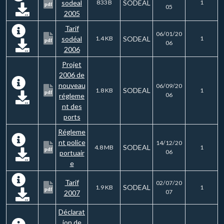
sodeal
833 B
SODEAL
1
pdf
05
2005
Tarif
06/01/20
sodéal
1.4 KB
SODEAL
1
pdf
06
2006
Projet
2006 de
nouveau
06/09/20
SODEAL
1.8 KB
1
pdf
06
régleme
nt des
ports
Régleme
nt police
14/12/20
SODEAL
4.8 MB
1
pdf
06
portuair
e
Tarif
02/07/20
SODEAL
1.9 KB
1
pdf
07
2007
Déclarat
ion de