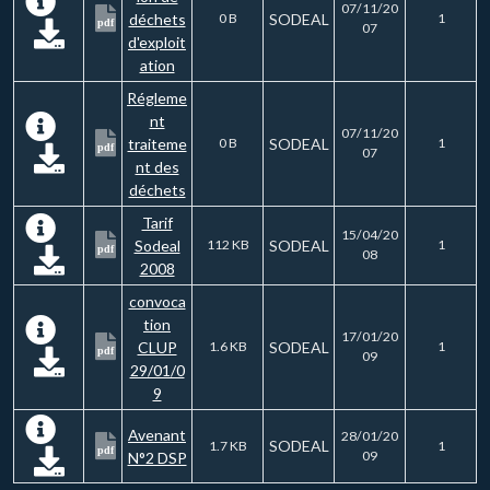
07/11/20
déchets
0 B
SODEAL
1
pdf
07
d'exploit
ation
Régleme
nt
07/11/20
traiteme
0 B
SODEAL
1
pdf
07
nt des
déchets
Tarif
15/04/20
Sodeal
112 KB
SODEAL
1
pdf
08
2008
convoca
tion
17/01/20
CLUP
1.6 KB
SODEAL
1
pdf
09
29/01/0
9
Avenant
28/01/20
SODEAL
1.7 KB
1
pdf
09
N°2 DSP