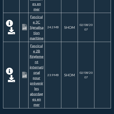
es en
mer
Fascicul
e 3C
02/08/20
Signalisa
24.2 MB
SHOM
pdf
07
tion
maritime
Fascicul
e 2B
Régleme
nt
internati
onal
02/08/20
SHOM
23.9 MB
pdf
07
pour
prévenir
les
abordag
es en
mer