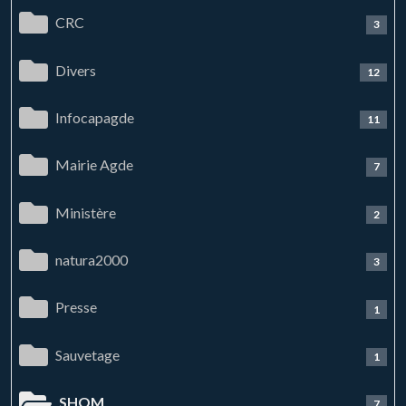
CRC
3
Divers
12
Infocapagde
11
Mairie Agde
7
Ministère
2
natura2000
3
Presse
1
Sauvetage
1
SHOM
7