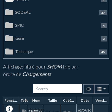
SODEAL
37
SPIC
4
team
3
Technique
45
Affichage filtré pour
SHOM
trié par
ordre de
Chargements
Fonctions
Type
Nom
Taille
Catégorie
Date
Version
ripam.pd
03/07/20