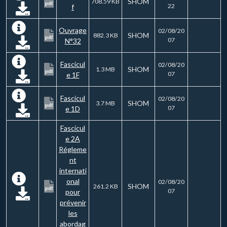
SHOM
708.59 KB
pdf
22
f
Ouvrage
02/08/20
SHOM
882.3 KB
pdf
07
N°32
Fascicul
02/08/20
SHOM
1.3 MB
pdf
07
e 1F
Fascicul
02/08/20
SHOM
3.7 MB
pdf
07
e 1D
Fascicul
e 2A
Régleme
nt
internati
onal
02/08/20
SHOM
261.2 KB
pdf
07
pour
prévenir
les
abordag