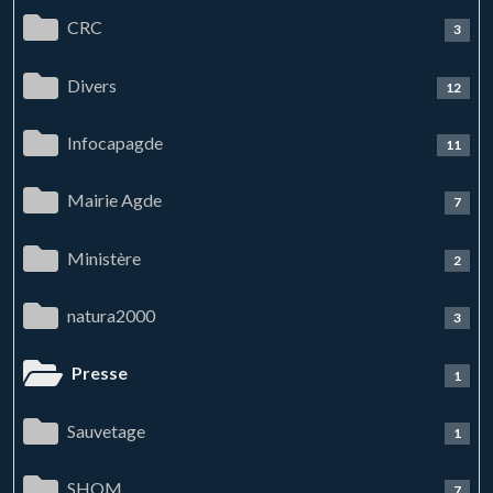
CRC
3
Divers
12
Infocapagde
11
Mairie Agde
7
Ministère
2
natura2000
3
Presse
1
Sauvetage
1
SHOM
7