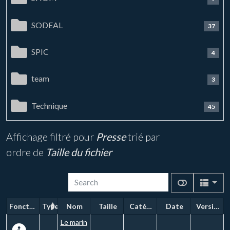
SODEAL
37
SPIC
4
team
3
Technique
45
Affichage filtré pour
Presse
trié par
ordre de
Taille du fichier
Fonctions
Type
Nom
Taille
Catégorie
Date
Version
Le marin