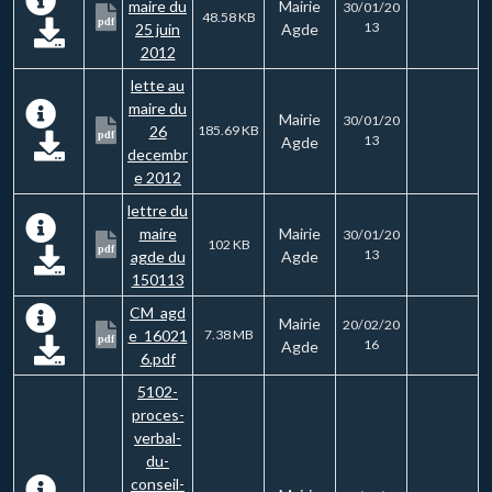
maire du
Mairie
30/01/20
48.58 KB
pdf
13
25 juin
Agde
2012
lette au
maire du
Mairie
30/01/20
26
185.69 KB
pdf
13
Agde
decembr
e 2012
lettre du
maire
Mairie
30/01/20
102 KB
pdf
13
agde du
Agde
150113
CM_agd
Mairie
20/02/20
e_16021
7.38 MB
pdf
16
Agde
6.pdf
5102-
proces-
verbal-
du-
conseil-