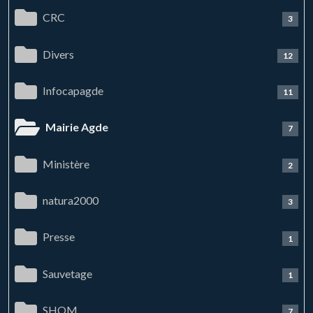
CRC
3
Divers
12
Infocapagde
11
Mairie Agde
7
Ministère
2
natura2000
3
Presse
1
Sauvetage
1
SHOM
7