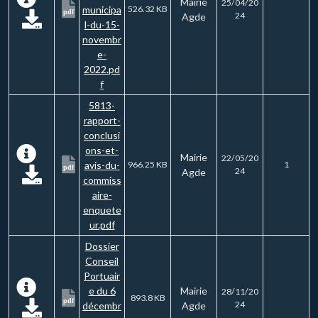
Mairie
25/04/20
municipa
526.32 KB
pdf
24
Agde
l-du-15-
novembr
e-
2022.pd
f
5813-
rapport-
conclusi
ons-et-
Mairie
22/05/20
avis-du-
966.25 KB
1
pdf
24
Agde
commiss
aire-
enquete
ur.pdf
Dossier
Conseil
Portuair
e du 6
Mairie
28/11/20
893.8 KB
pdf
24
décembr
Agde