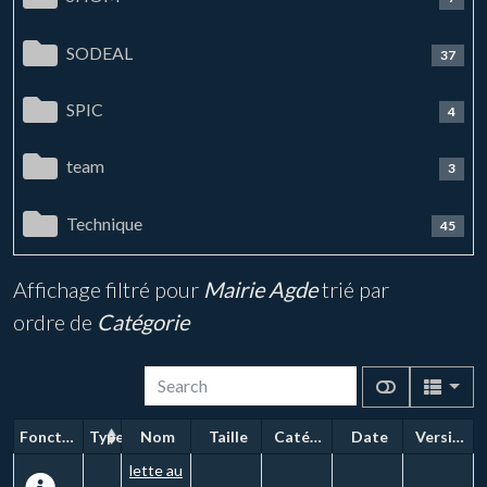
SODEAL
37
SPIC
4
team
3
Technique
45
Affichage filtré pour
Mairie Agde
trié par
ordre de
Catégorie
Fonctions
Type
Nom
Taille
Catégorie
Date
Version
lette au