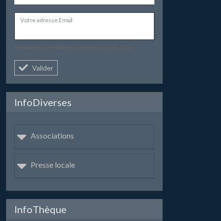
Votre adresse Email
Recevez par mail les nouveautés du site.
Valider
InfoDiverses
Associations
Presse locale
InfoThèque