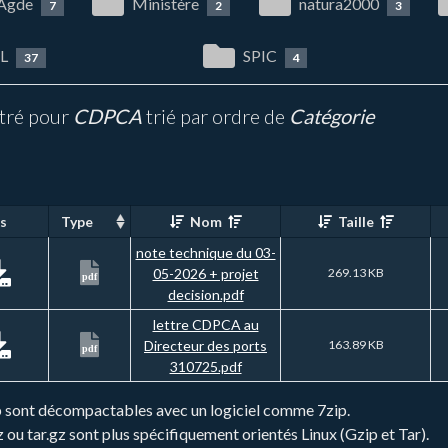
 Agde
Ministère
natura2000
7
2
3
L
SPIC
37
4
ltré pour
CDPCA
trié par ordre de
Catégorie
s
Type
Nom
Taille
note technique du 03-
05-2026 + projet
269.13 KB
pdf
decision.pdf
lettre CDPCA au
Directeur des ports
163.89 KB
pdf
310725.pdf
zip sont décompactables avec un logiciel comme 7zip.
gz ou tar.gz sont plus spécifiquement orientés Linux (Gzip et Tar).