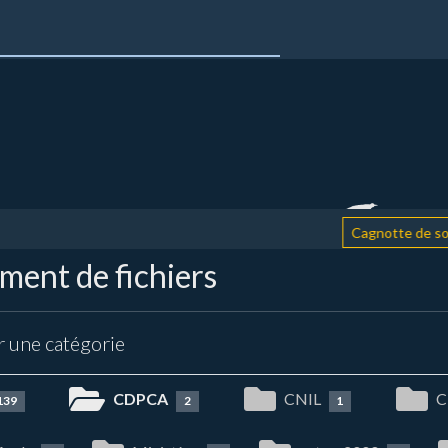
Cagnotte de soutien
ent de fichiers
r une catégorie
CDPCA
CNIL
C
139
2
1