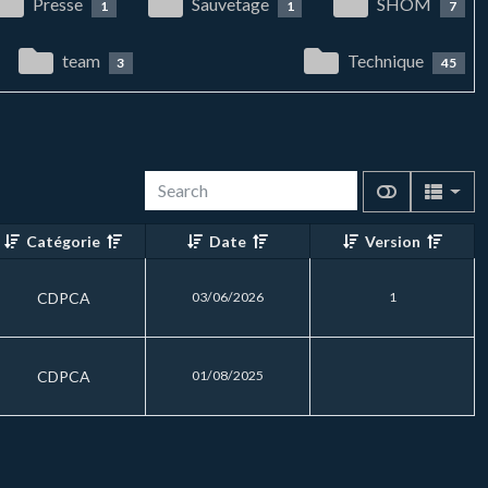
Presse
Sauvetage
SHOM
1
1
7
team
Technique
3
45
Catégorie
Date
Version
CDPCA
03/06/2026
1
CDPCA
01/08/2025