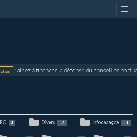
: aidez à financer la défense du conseiller portuair
RC
Divers
Infocapagde
3
12
11