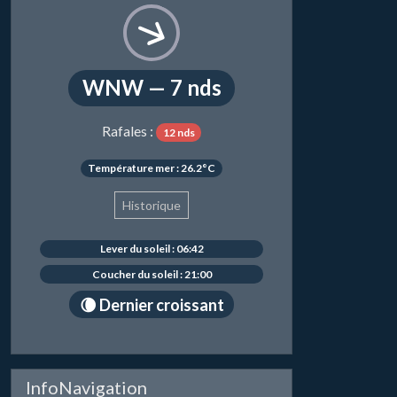
WNW — 7 nds
Rafales :
12 nds
Température mer : 26.2°C
Historique
Lever du soleil : 06:42
Coucher du soleil : 21:00
🌘 Dernier croissant
InfoNavigation