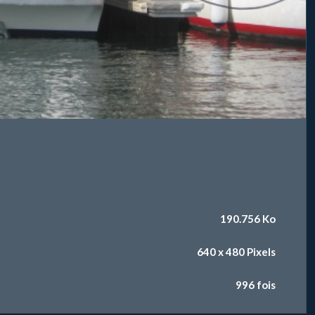
190.756 Ko
640 x 480 Pixels
996 fois