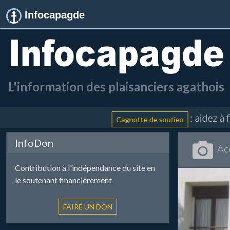
Infocapagde
L'information des plaisanciers agathois
: aidez à finance
Cagnotte de soutien
InfoDon
Ac
Contribution à l'indépendance du site en
le soutenant financièrement