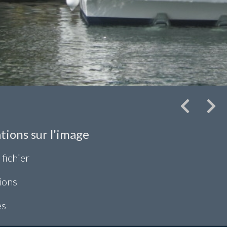
tions sur l'image
 fichier
ions
es