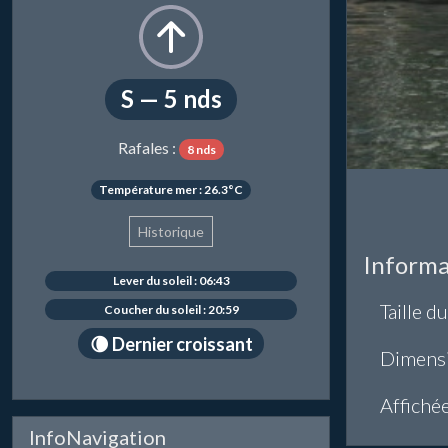
S — 5 nds
Rafales :
8 nds
Température mer : 26.3°C
Historique
Informa
Lever du soleil : 06:43
Taille du
Coucher du soleil : 20:59
🌘 Dernier croissant
Dimens
Affiché
InfoNavigation