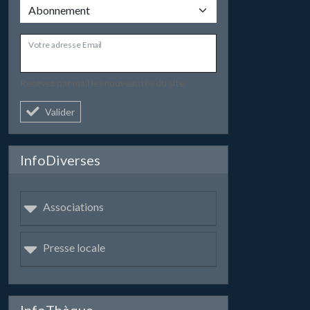
Votre adresse Email
Recevez par mail les nouveautés du site.
Valider
InfoDiverses
Associations
Presse locale
InfoThèque