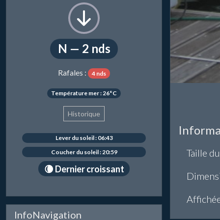
N — 2 nds
Rafales :
4 nds
Température mer : 26°C
Historique
Informa
Lever du soleil : 06:43
Taille du
Coucher du soleil : 20:59
🌘 Dernier croissant
Dimens
Affiché
InfoNavigation