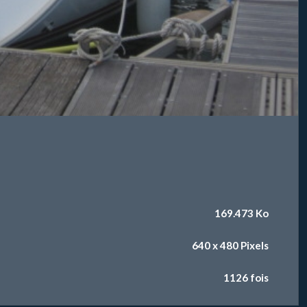
169.473 Ko
640 x 480 Pixels
1126 fois