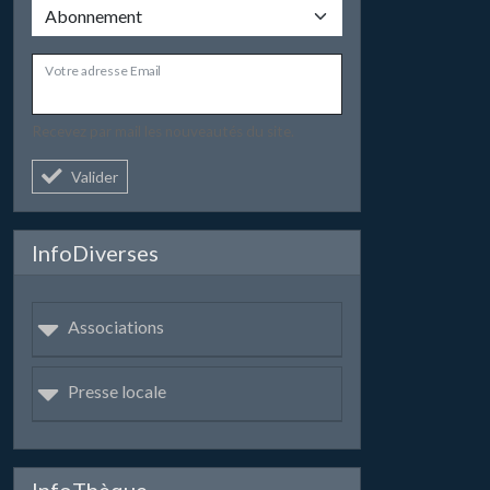
Votre adresse Email
Recevez par mail les nouveautés du site.
Valider
InfoDiverses
Associations
Presse locale
InfoThèque