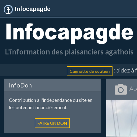
Infocapagde
L'information des plaisanciers agathois
: aidez à finance
Cagnotte de soutien
InfoDon
Ac
Contribution à l'indépendance du site en
le soutenant financièrement