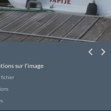
tions sur l'image
 fichier
ions
es