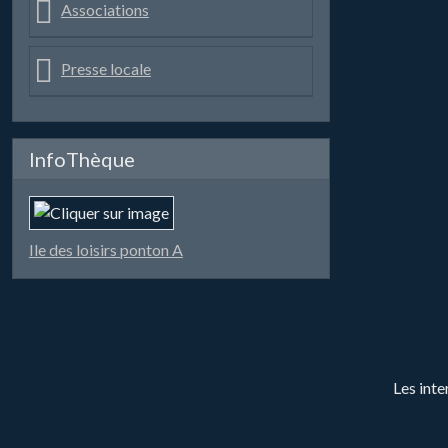
Associations
Presse locale
InfoThèque
Ile des loisirs ponton A
Les inte