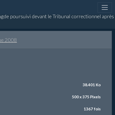
pagde poursuivi devant le Tribunal correctionnel après
que 2008
38.401 Ko
500 x 375 Pixels
1367 fois