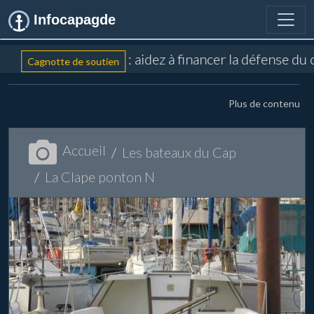
Infocapagde
: aidez à financer la défense du
Cagnotte de soutien
Plus de contenu
Accueil
Les bateaux du Cap
La Clape ponton N