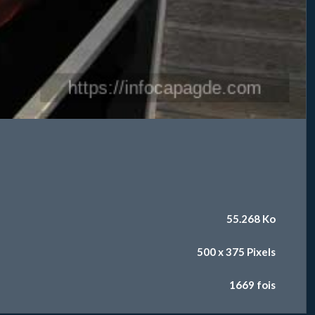
55.268 Ko
500 x 375 Pixels
1669 fois