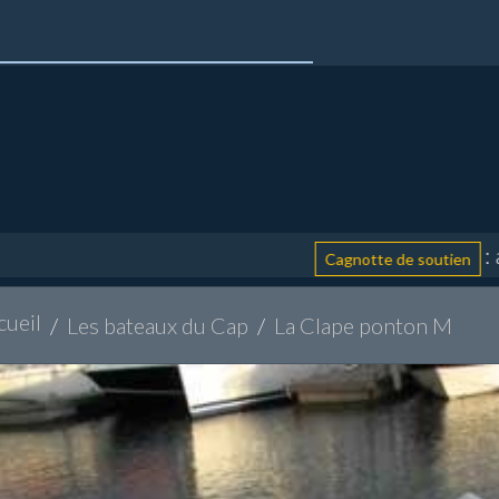
: aidez 
Cagnotte de soutien
cueil
Les bateaux du Cap
La Clape ponton M