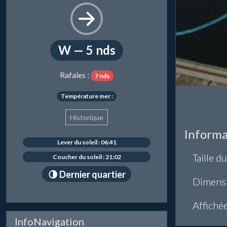
W — 5 nds
Rafales :
7 nds
Température mer :
Historique
Informa
Lever du soleil : 06:41
Taille du
Coucher du soleil : 21:02
🌗 Dernier quartier
Dimens
Affiché
InfoNavigation