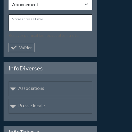
Votre adresse Email
Recevez par mail les nouveautés du site.
Valider
InfoDiverses
Associations
Presse locale
InfoThèque