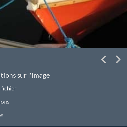
tions sur l'image
 fichier
ions
es