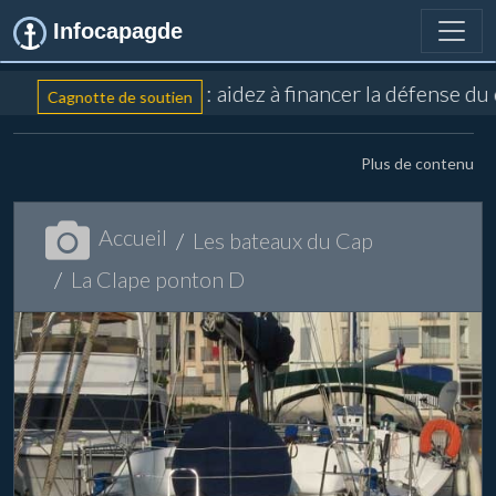
Infocapagde
: aidez à financer la défense du
Cagnotte de soutien
Plus de contenu
Accueil
Les bateaux du Cap
La Clape ponton D