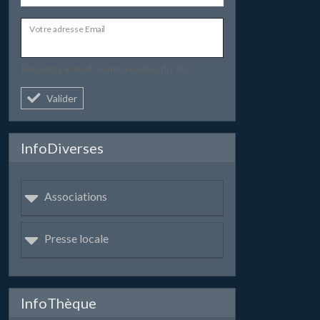
Votre adresse Email
Recevez par mail les nouveautés du site.
Valider
InfoDiverses
Associations
Presse locale
InfoThèque