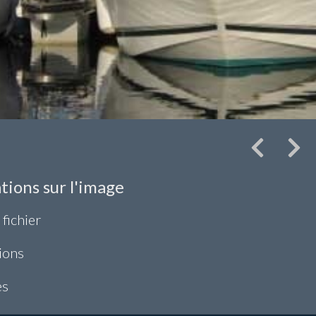
tions sur l'image
 fichier
ions
es