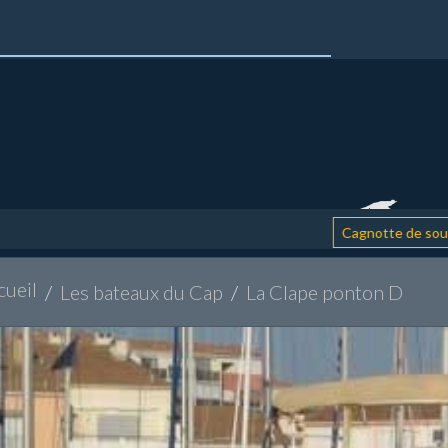
: a
Cagnotte de soutien
cueil
Les bateaux du Cap
La Clape ponton D