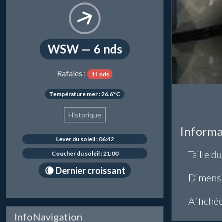
WSW — 6 nds
Rafales :
11 nds
Température mer : 26.6°C
Historique
Informa
Lever du soleil : 06:42
Taille du
Coucher du soleil : 21:00
🌘 Dernier croissant
Dimens
Affiché
InfoNavigation