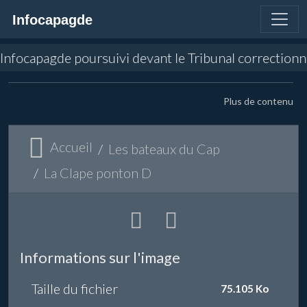
Infocapagde
n d'Infocapagde poursuivi devant le Tribunal correctio
Plus de contenu
Accueil
Les bateaux du Cap
La Clape ponton D
Informations sur l'image
Taille du fichier
75.105 Ko