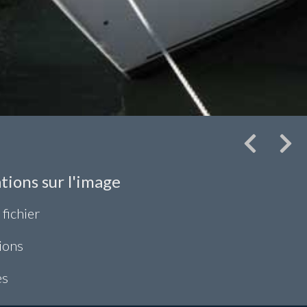
tions sur l'image
 fichier
ions
es