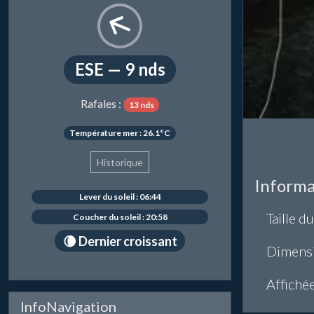
ESE — 9 nds
Rafales :
13 nds
Température mer : 26.1°C
Historique
Informa
Lever du soleil : 06:44
Taille du
Coucher du soleil : 20:58
🌘 Dernier croissant
Dimens
Affiché
InfoNavigation