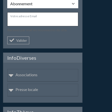
Votre adresse Email
Recevez par mail les nouveautés du site.
Valider
InfoDiverses
Associations
Presse locale
InfoThèque