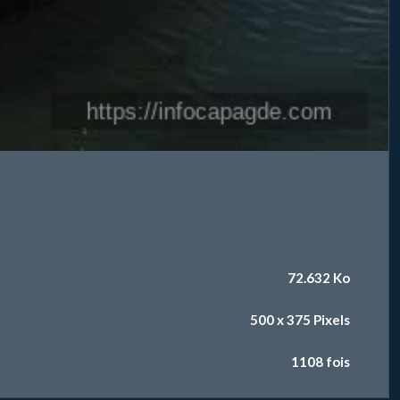
72.632 Ko
500 x 375 Pixels
1108 fois