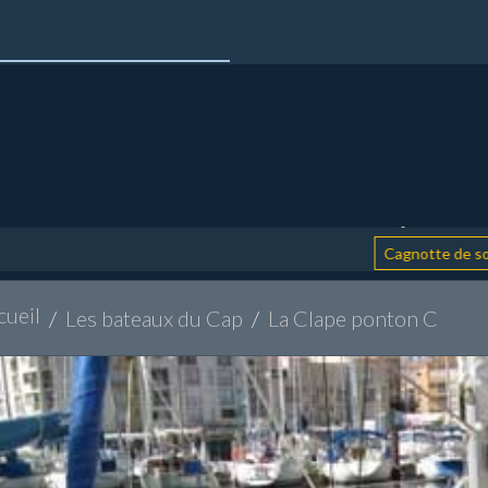
:
Cagnotte de soutien
cueil
Les bateaux du Cap
La Clape ponton C