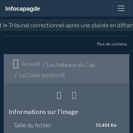
Infocapagde
ant le Tribunal correctionnel après une plainte en dif
Plus de contenu
Accueil
Les bateaux du Cap
La Clape ponton B
Informations sur l'image
Taille du fichier
55.401 Ko