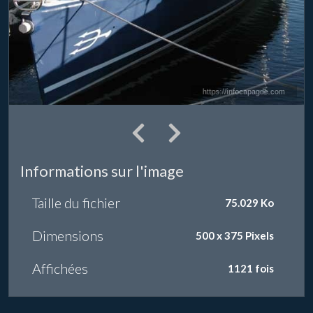
Informations sur l'image
Taille du fichier
75.029 Ko
Dimensions
500 x 375 Pixels
Affichées
1121 fois