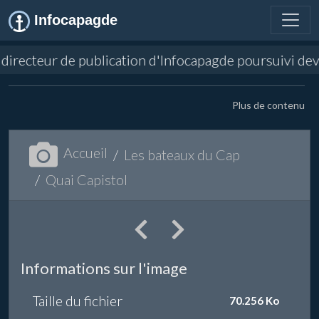
Infocapagde
et directeur de publication d'Infocapagde poursuivi d
Plus de contenu
Accueil
Les bateaux du Cap
Quai Capistol
Informations sur l'image
Taille du fichier
70.256 Ko