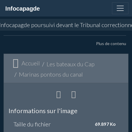
Infocapagde
 d'Infocapagde poursuivi devant le Tribunal correctio
Plus de contenu
Accueil
Les bateaux du Cap
Marinas pontons du canal
Informations sur l'image
Taille du fichier
69.897 Ko