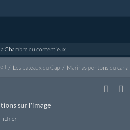
 Chambre du contentieux.
eil
Les bateaux du Cap
Marinas pontons du canal
tions sur l'image
 fichier