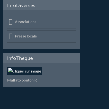
InfoDiverses
Associations
Presse locale
InfoThèque
Malfato ponton R