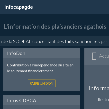
Infocapagde
L'information des plaisanciers agathois
 de la SODEAL concernant des faits sanctionnés par la
InfoDon
Accu
Contribution à l'indépendance du site en
le soutenant financièrement
Informa
Taille du
Infos CDPCA