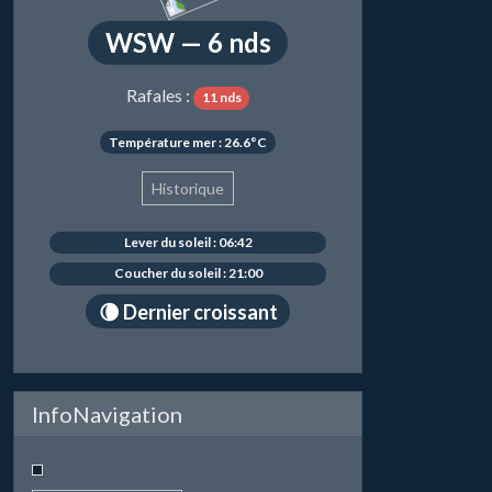
WSW — 6 nds
Rafales :
11 nds
Température mer : 26.6°C
Historique
Lever du soleil : 06:42
Coucher du soleil : 21:00
🌘 Dernier croissant
InfoNavigation