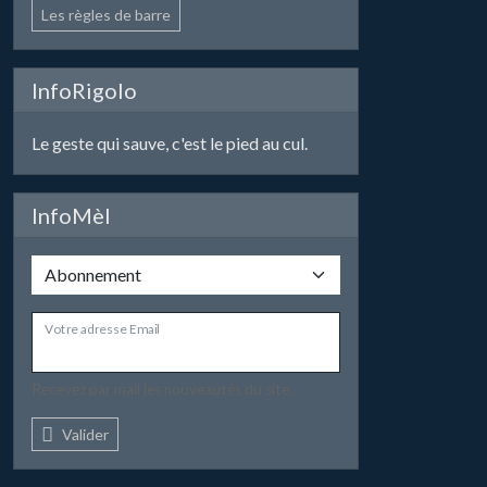
Les règles de barre
InfoRigolo
Le geste qui sauve, c'est le pied au cul.
InfoMèl
Votre adresse Email
Recevez par mail les nouveautés du site.
Valider