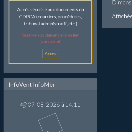
Dimens
Accès sécurisé aux documents du
Affiché
CDPCA (courriers, procédures,
tribunal administratif, etc.)
Réservé aux plaisanciers via lien
personnel
Accès
InfoVent InfoMer
07-08-2026 à 14:11