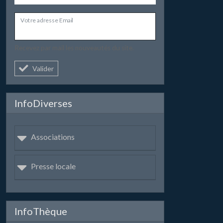
Votre adresse Email
Recevez par mail les nouveautés du site.
Valider
InfoDiverses
Associations
Presse locale
InfoThèque