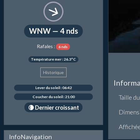
WNW — 4 nds
Rafales :
6 nds
Température mer : 26.3°C
Historique
Informa
Lever du soleil : 06:42
Taille du
Coucher du soleil : 21:00
🌘 Dernier croissant
Dimens
Affiché
InfoNavigation