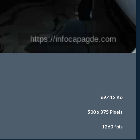
69.412 Ko
500 x 375 Pixels
1260 fois