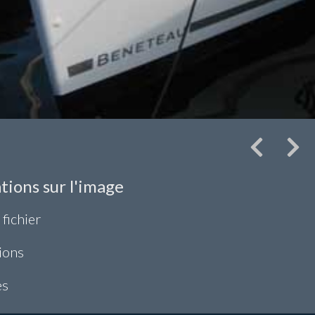
tions sur l'image
 fichier
ions
es