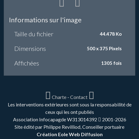
Informations sur l'image
Taille du fichier
44.478 Ko
Dimensions
500 x 375 Pixels
Affichées
1305 fois
Charte
-
Contact
Les interventions extérieures sont sous la responsabilité de
ceux qui les ont publiés
Association Infocapagde W313014392
2001-2026
Site édité par Philippe Revilliod, Conseiller portuaire
Création Eole Web Diffusion