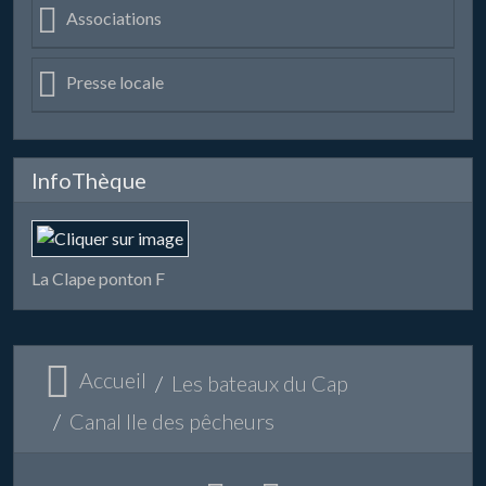
Associations
Presse locale
InfoThèque
La Clape ponton F
Accueil
Les bateaux du Cap
Canal Ile des pêcheurs