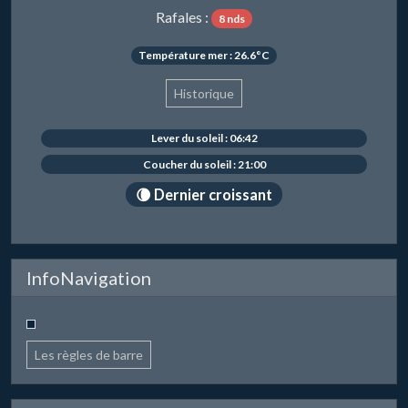
Rafales :
8 nds
Température mer : 26.6°C
Historique
Lever du soleil : 06:42
Coucher du soleil : 21:00
🌘 Dernier croissant
InfoNavigation
Les règles de barre