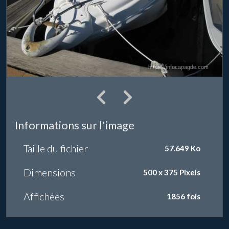
Informations sur l'image
Taille du fichier
57.649 Ko
Dimensions
500 x 375 Pixels
Affichées
1856 fois