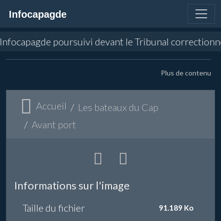
Infocapagde
n d'Infocapagde poursuivi devant le Tribunal correctio
Plus de contenu
Accueil
Les bateaux du Cap
Avant port
Informations sur l'image
Taille du fichier
91.189 Ko