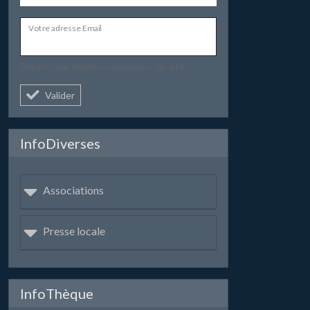
Votre adresse Email
Recevez par mail les nouveautés du site.
Valider
InfoDiverses
Associations
Presse locale
InfoThèque