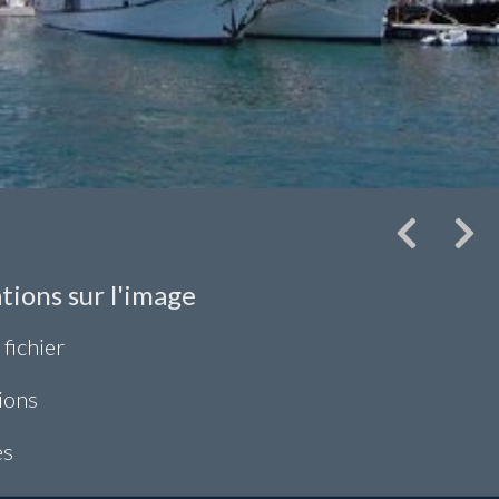
tions sur l'image
 fichier
ions
es