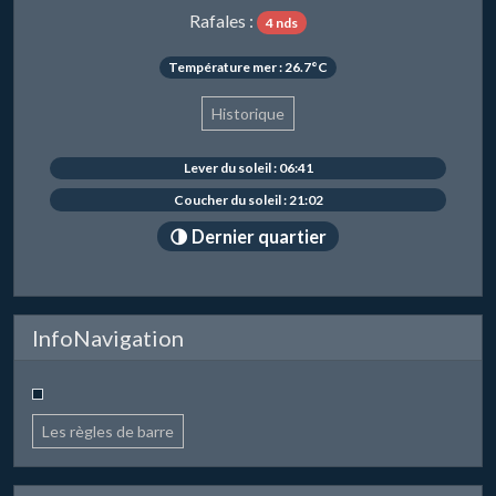
Rafales :
4 nds
Température mer : 26.7°C
Historique
Lever du soleil : 06:41
Coucher du soleil : 21:02
🌗 Dernier quartier
InfoNavigation
Les règles de barre