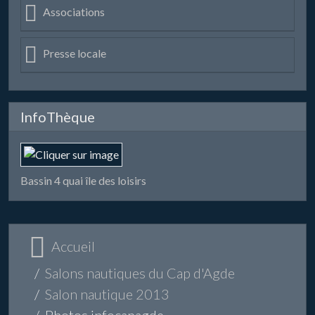
Associations
Presse locale
InfoThèque
Bassin 4 quai île des loisirs
Accueil
Salons nautiques du Cap d'Agde
Salon nautique 2013