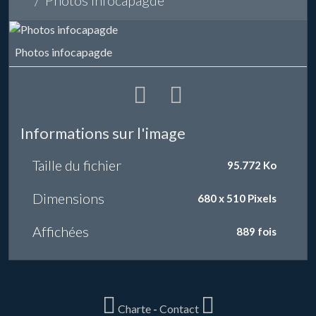
Photos infocapagde
Photos infocapagde
Informations sur l'image
Taille du fichier
95.772 Ko
Dimensions
680 x 510 Pixels
Affichées
889 fois
Charte
-
Contact