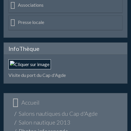
Associations
Presse locale
InfoThèque
Visite du port du Cap d'Agde
Accueil
Salons nautiques du Cap d'Agde
Salon nautique 2013