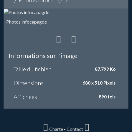
Photos infocapagde
Photos infocapagde
Informations sur l'image
Taille du fichier
87.799 Ko
Dimensions
680 x 510 Pixels
Affichées
890 fois
Charte
-
Contact