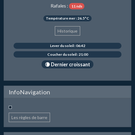
Rafales :
11 nds
Température mer : 26.5°C
Historique
Lever du soleil : 06:42
Coucher du soleil : 21:00
🌘 Dernier croissant
InfoNavigation
Les règles de barre