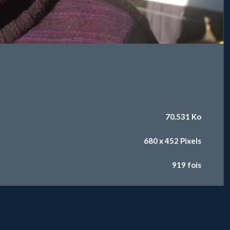
70.531 Ko
680 x 452 Pixels
919 fois