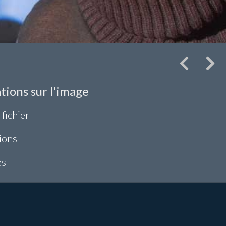
tions sur l'image
 fichier
ions
es