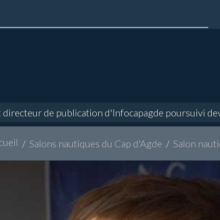
recteur de publication d'Infocapagde poursuivi devant
cueil
Salons nautiques du Cap d'Agde
Salon naut