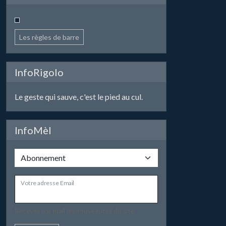
Les règles de barre
InfoRigolo
Le geste qui sauve, c'est le pied au cul.
InfoMèl
Votre adresse Email
Recevez par mail les nouveautés du site.