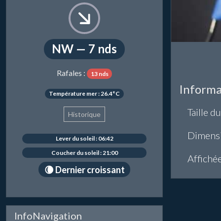
NW — 7 nds
Rafales :
13 nds
Informa
Température mer : 26.4°C
Taille du
Historique
Dimens
Lever du soleil : 06:42
Coucher du soleil : 21:00
Affiché
🌘 Dernier croissant
InfoNavigation