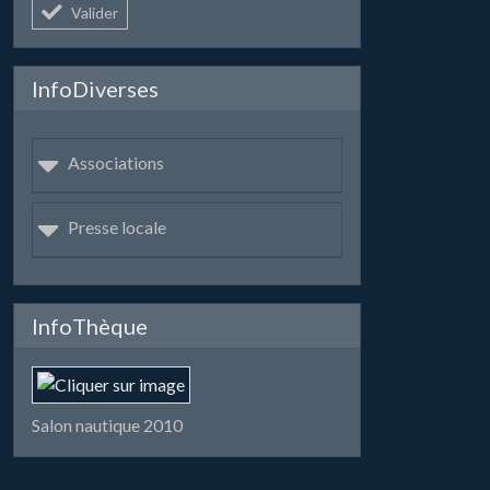
Valider
InfoDiverses
Associations
Presse locale
InfoThèque
Salon nautique 2010