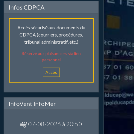
Infos CDPCA
Accès sécurisé aux documents du
CDPCA (courriers, procédures,
tribunal administratif, etc.)
Réservé aux plaisanciers via lien
personnel
Accès
InfoVent InfoMer
07-08-2026 à 20:50