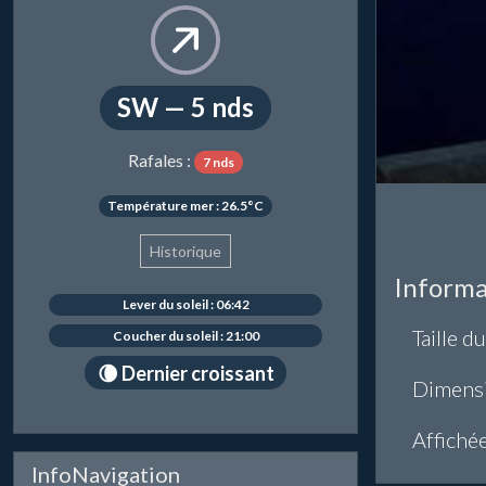
SW — 5 nds
Rafales :
7 nds
Température mer : 26.5°C
Historique
Informa
Lever du soleil : 06:42
Taille du
Coucher du soleil : 21:00
🌘 Dernier croissant
Dimens
Affiché
InfoNavigation