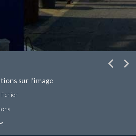
tions sur l'image
 fichier
ions
es