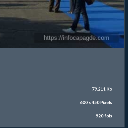
79.211 Ko
600 x 450 Pixels
920 fois