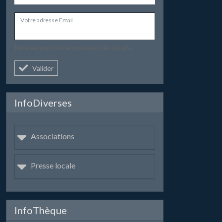
Votre adresse Email
Recevez par mail les nouveautés du site.
Valider
InfoDiverses
Associations
Presse locale
InfoThèque