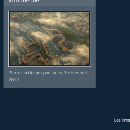
Photos aériennes par Jacky Barbier mai
2012
Les inte