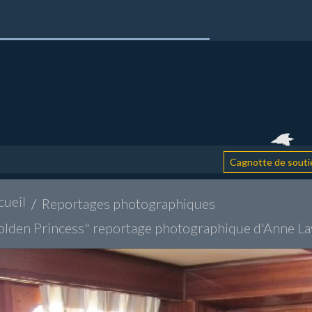
: aid
Cagnotte de soutien
cueil
Reportages photographiques
olden Princess" reportage photographique d'Anne L