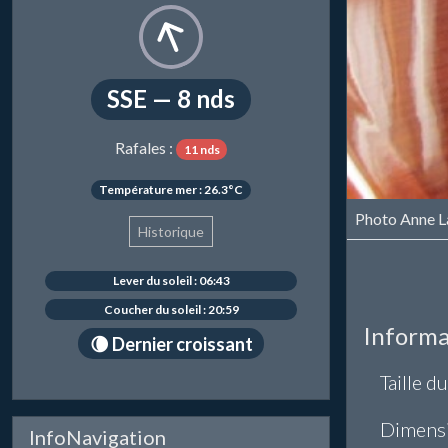
SSE — 8 nds
Rafales :
11 nds
Température mer : 26.3°C
Photo Anne L
Historique
Lever du soleil : 06:43
Coucher du soleil : 20:59
Informa
🌘 Dernier croissant
Taille du
Dimens
InfoNavigation