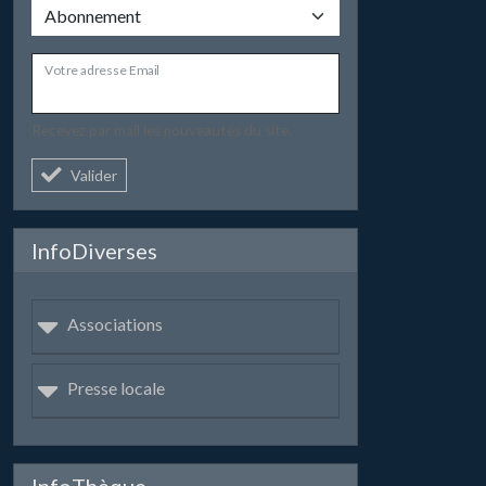
Votre adresse Email
Recevez par mail les nouveautés du site.
Valider
InfoDiverses
Associations
Presse locale
InfoThèque