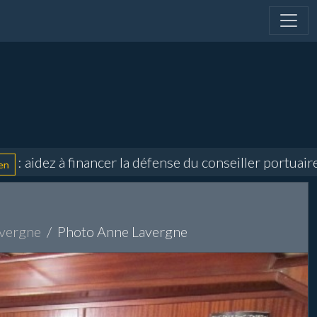
ez à financer la défense du conseiller portuaire et di
avergne
Photo Anne Lavergne