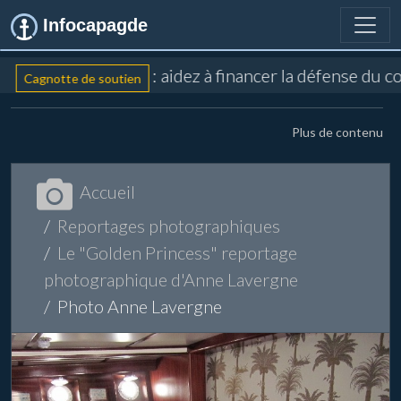
Infocapagde
: aidez à financer la défense du c
Cagnotte de soutien
Plus de contenu
Accueil
Reportages photographiques
Le "Golden Princess" reportage
photographique d'Anne Lavergne
Photo Anne Lavergne