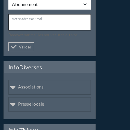
Votre adresse Email
Recevez par mail les nouveautés du site.
Valider
InfoDiverses
Associations
Presse locale
InfoThèque