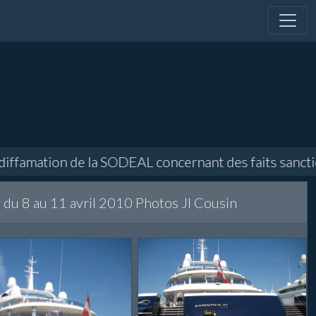
amation de la SODEAL concernant des faits sanctionnés
s du 8 au 11 avril 2010 Photos Jl Cousin