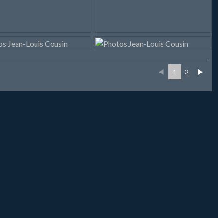
◄
1
2
►