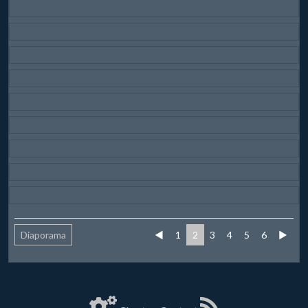
Diaporama
◄
1
2
3
4
5
6
►