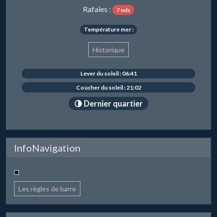
Rafales :
7 nds
Température mer :
Historique
Lever du soleil : 06:41
Coucher du soleil : 21:02
🌗 Dernier quartier
InfoNavigation
Les règles de barre