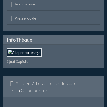
Associations
Presse locale
InfoThèque
Quai Capistol
Accueil
Les bateaux du Cap
La Clape ponton N