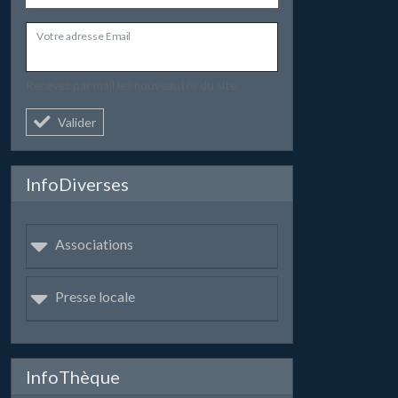
Votre adresse Email
Recevez par mail les nouveautés du site.
Valider
InfoDiverses
Associations
Presse locale
InfoThèque