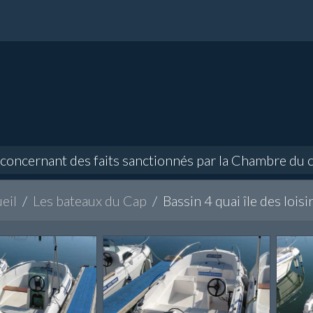
rnant des faits sanctionnés par la Chambre du content
eil
Les bateaux du Cap
Bassin 4 quai île des loisi