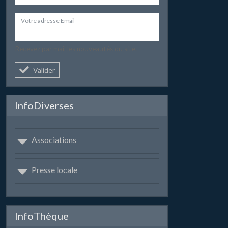
Votre adresse Email
Recevez par mail les nouveautés du site.
Valider
InfoDiverses
Associations
Presse locale
InfoThèque