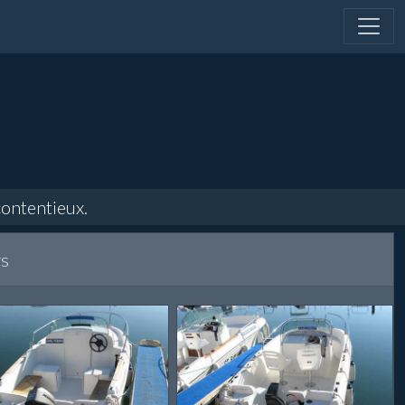
ieux.
rs