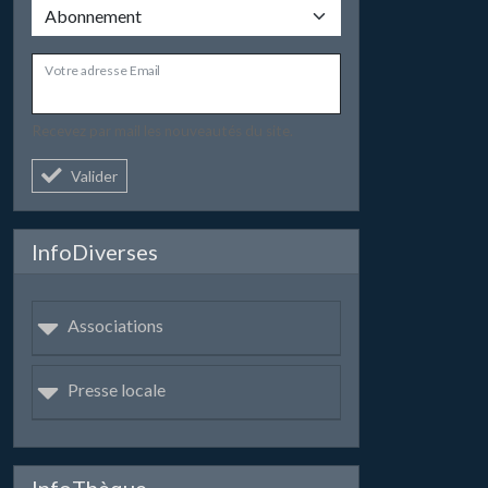
Votre adresse Email
Recevez par mail les nouveautés du site.
Valider
InfoDiverses
Associations
Presse locale
InfoThèque