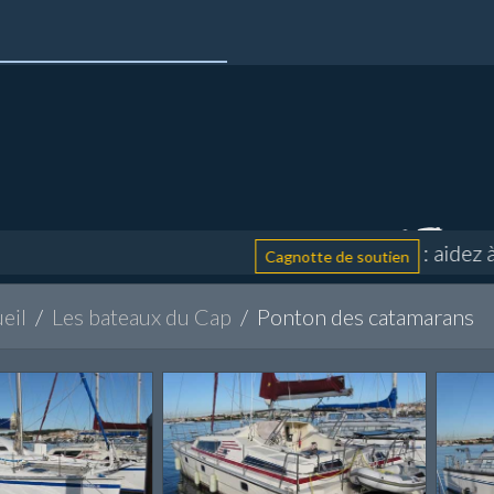
: aidez à finan
Cagnotte de soutien
eil
Les bateaux du Cap
Ponton des catamarans