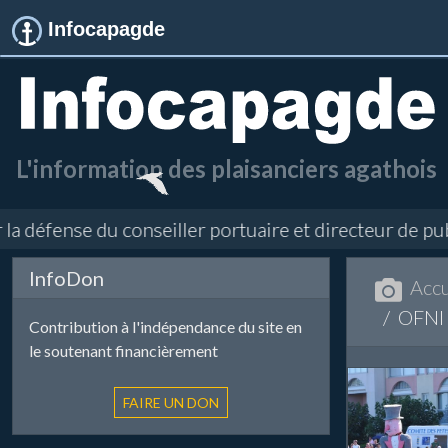
Infocapagde
L'information des plaisanciers agathois
éfense du conseiller portuaire et directeur de public
InfoDon
Accu
OFNI 
Contribution à l'indépendance du site en
le soutenant financièrement