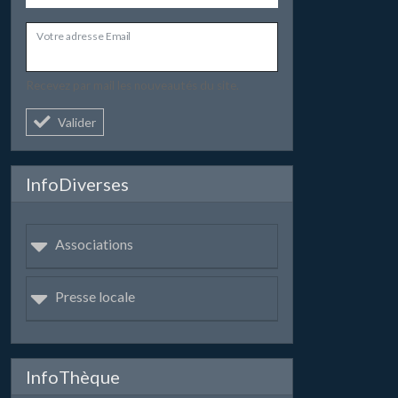
Votre adresse Email
Recevez par mail les nouveautés du site.
Valider
InfoDiverses
Associations
Presse locale
InfoThèque