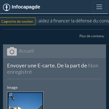
Infocapagde
: aidez à financer la défense du con
Cagnotte de soutien
Plus de contenu
Accueil
Envoyer une E-carte. De la part de
Non
enregistré
Image