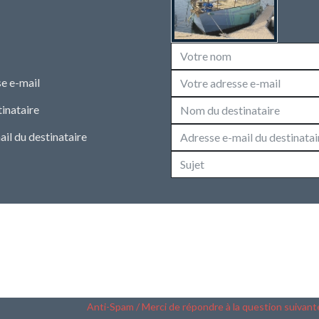
e e-mail
inataire
il du destinataire
Anti-Spam / Merci de répondre à la question suivant