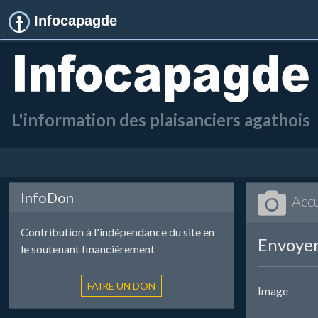
Infocapagde
L'information des plaisanciers agathois
InfoDon
Accu
Contribution à l'indépendance du site en
Envoyer
le soutenant financièrement
Image