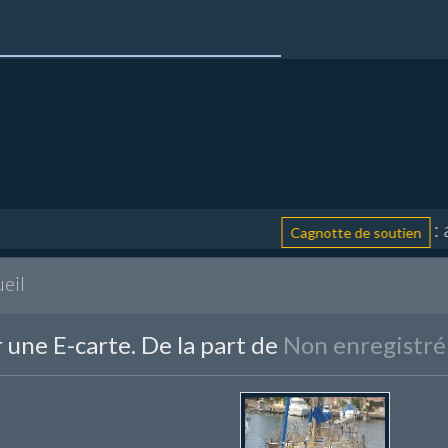
: aide
Cagnotte de soutien
eil
 une E-carte. De la part de
Non enregistré