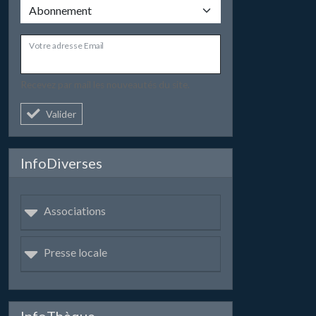
Votre adresse Email
Recevez par mail les nouveautés du site.
Valider
InfoDiverses
Associations
Presse locale
InfoThèque