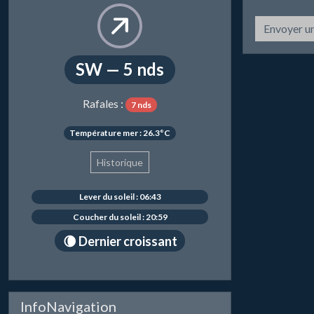
Envoyer u
SW — 5 nds
Rafales :
7 nds
Température mer : 26.3°C
Historique
Lever du soleil : 06:43
Coucher du soleil : 20:59
🌘 Dernier croissant
InfoNavigation